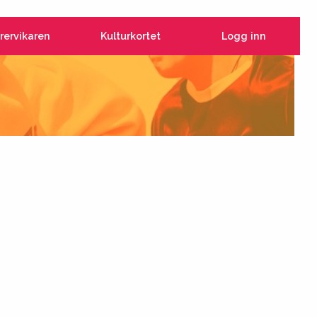
rervikaren
Kulturkortet
Logg inn