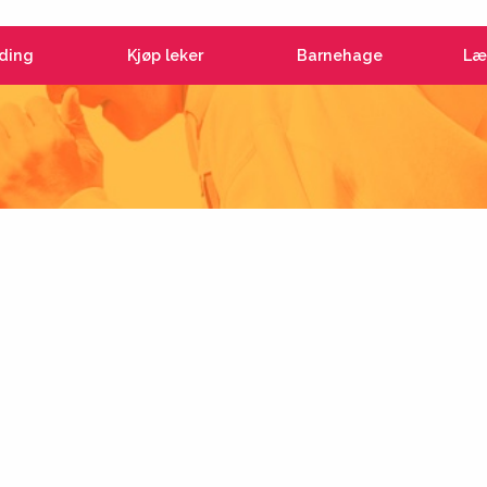
ding
Kjøp leker
Barnehage
Læ