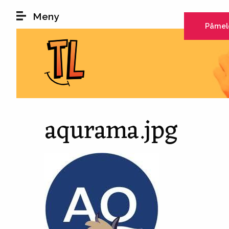
Hopp til hovedinnhold
Meny
Påmel
aqurama.jpg