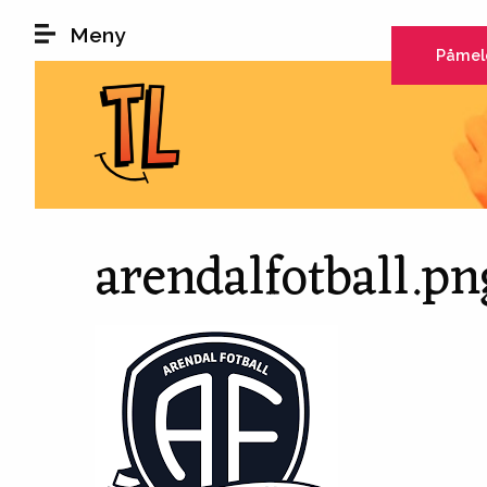
Hopp til hovedinnhold
Meny
Påmel
arendalfotball.pn