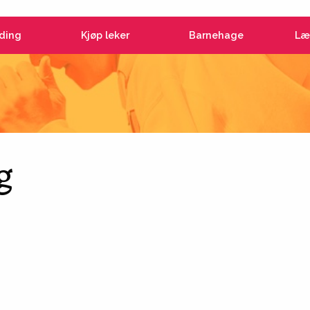
ding
Kjøp leker
Barnehage
Læ
g