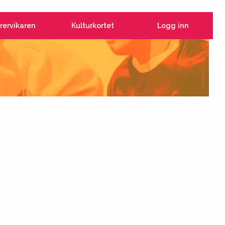
rervikaren
Kulturkortet
Logg inn